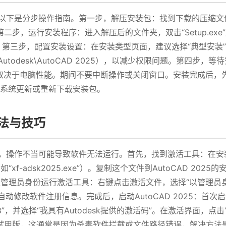
细心，以下是分步操作指南。第一步，解压安装包：找到下载的压缩
步，运行安装程序：进入解压后的文件夹，双击“Setup.exe
。第三步，配置安装设置：在安装类型页面，建议选择“典型安装
es\Autodesk\AutoCAD 2025），以减少权限问题。第
间取决于电脑性能。期间不要中断操作或关闭窗口。安装完成后
查系统更新或重新下载安装包。
方法与技巧
步骤，操作不当可能导致软件无法运行。首先，找到激活工具：在安装
“xf-adsk2025.exe”）。复制这个文件到AutoCAD 2025
025）。其次，以管理员身份运行激活工具：右键点击激活文件，选择“以
序将自动修改软件注册信息。完成后，启动AutoCAD 2025：
989898”，并选择“我具有Autodesk提供的激活码”。在激活界面
试用版，这通常是因为杀毒软件拦截或文件路径错误，解决方法